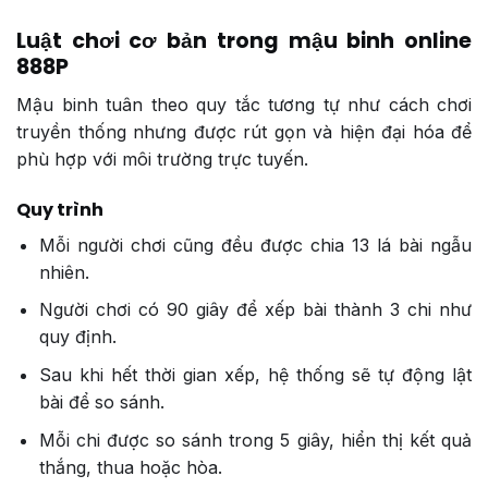
Luật chơi cơ bản trong mậu binh online
888P
Mậu binh tuân theo quy tắc tương tự như cách chơi
truyền thống nhưng được rút gọn và hiện đại hóa để
phù hợp với môi trường trực tuyến.
Quy trình
Mỗi người chơi cũng đều được chia 13 lá bài ngẫu
nhiên.
Người chơi có 90 giây để xếp bài thành 3 chi như
quy định.
Sau khi hết thời gian xếp, hệ thống sẽ tự động lật
bài để so sánh.
Mỗi chi được so sánh trong 5 giây, hiển thị kết quả
thắng, thua hoặc hòa.