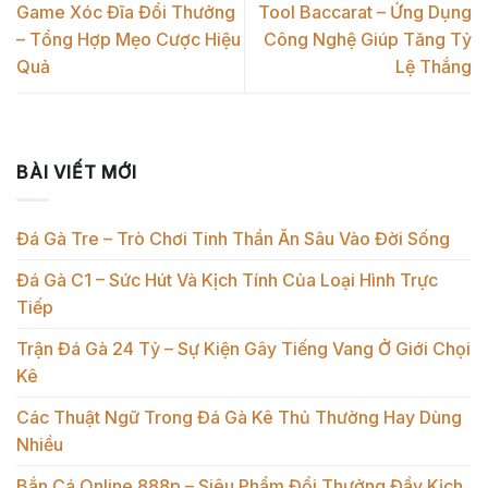
Game Xóc Đĩa Đổi Thưởng
Tool Baccarat – Ứng Dụng
– Tổng Hợp Mẹo Cược Hiệu
Công Nghệ Giúp Tăng Tỷ
Quả
Lệ Thắng
BÀI VIẾT MỚI
Đá Gà Tre – Trò Chơi Tinh Thần Ăn Sâu Vào Đời Sống
Đá Gà C1 – Sức Hút Và Kịch Tính Của Loại Hình Trực
Tiếp
Trận Đá Gà 24 Tỷ – Sự Kiện Gây Tiếng Vang Ở Giới Chọi
Kê
Các Thuật Ngữ Trong Đá Gà Kê Thủ Thường Hay Dùng
Nhiều
Bắn Cá Online 888p – Siêu Phẩm Đổi Thưởng Đầy Kịch