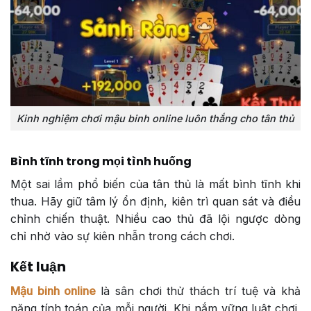
Kinh nghiệm chơi mậu binh online luôn thắng cho tân thủ
Bình tĩnh trong mọi tình huống
Một sai lầm phổ biến của tân thủ là mất bình tĩnh khi
thua. Hãy giữ tâm lý ổn định, kiên trì quan sát và điều
chỉnh chiến thuật. Nhiều cao thủ đã lội ngược dòng
chỉ nhờ vào sự kiên nhẫn trong cách chơi.
Kết luận
Mậu binh online
là sân chơi thử thách trí tuệ và khả
năng tính toán của mỗi người. Khi nắm vững luật chơi,