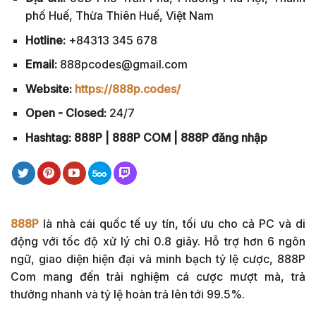
phố Huế, Thừa Thiên Huế, Việt Nam
Hotline:
+84313 345 678
Email:
888pcodes@gmail.com
Website:
https://888p.codes/
Open - Closed:
24/7
Hashtag:
888P | 888P COM | 888P đăng nhập
888P
là nhà cái quốc tế uy tín, tối ưu cho cả PC và di
động với tốc độ xử lý chỉ 0.8 giây. Hỗ trợ hơn 6 ngôn
ngữ, giao diện hiện đại và minh bạch tỷ lệ cược, 888P
Com mang đến trải nghiệm cá cược mượt mà, trả
thưởng nhanh và tỷ lệ hoàn trả lên tới 99.5%.