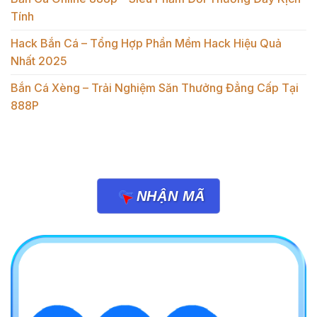
Tính
Hack Bắn Cá – Tổng Hợp Phần Mềm Hack Hiệu Quả
Nhất 2025
Bắn Cá Xèng – Trải Nghiệm Săn Thưởng Đẳng Cấp Tại
888P
NHẬN MÃ