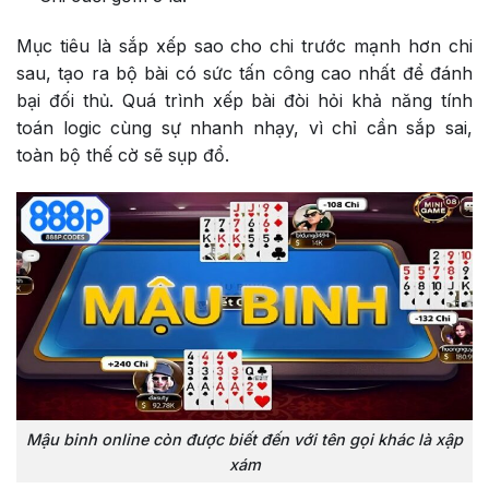
Mục tiêu là sắp xếp sao cho chi trước mạnh hơn chi
sau, tạo ra bộ bài có sức tấn công cao nhất để đánh
bại đối thủ. Quá trình xếp bài đòi hỏi khả năng tính
toán logic cùng sự nhanh nhạy, vì chỉ cần sắp sai,
toàn bộ thế cờ sẽ sụp đổ.
Mậu binh online còn được biết đến với tên gọi khác là xập
xám