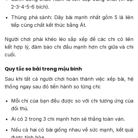
2-3-4-5-6 bích).
Thùng phá sảnh: Dây bài mạnh nhất gồm 5 lá liên
tiếp cùng chất kết thúc bằng Át.
Người chơi phải khéo léo sắp xếp để các chi có liên
kết hợp lý, đảm bảo chi đầu mạnh hơn chi giữa và chi
cuối.
Quy tắc so bài trong mậu binh
Sau khi tất cả người chơi hoàn thành việc xếp bài, hệ
thống ngay sau đó tiến hành so từng chi:
Mỗi chi của bạn đều được so với chi tương ứng của
đối thủ.
Ai có 2 trong 3 chi mạnh hơn sẽ thắng toàn ván.
Nếu cả hai có bài giống nhau về sức mạnh, kết quả
được tính hòa.