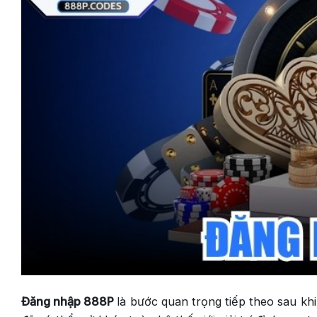
Đăng nhập 888P
là bước quan trọng tiếp theo sau khi