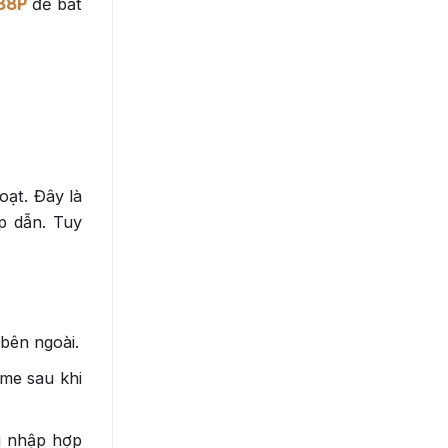
88P
để bắt
oạt. Đây là
p dẫn. Tuy
bên ngoài.
ame sau khi
g nhập hợp