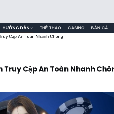
HƯỚNG DẪN
THỂ THAO
CASINO
BẮN CÁ
Truy Cập An Toàn Nhanh Chóng
n Truy Cập An Toàn Nhanh Chó