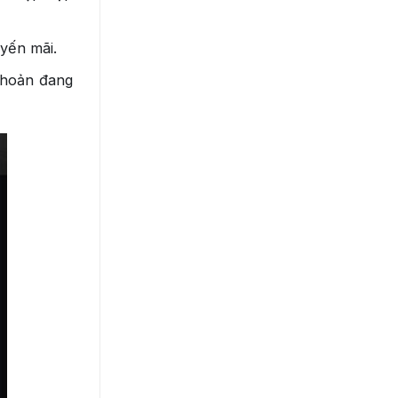
uyến mãi.
khoản đang