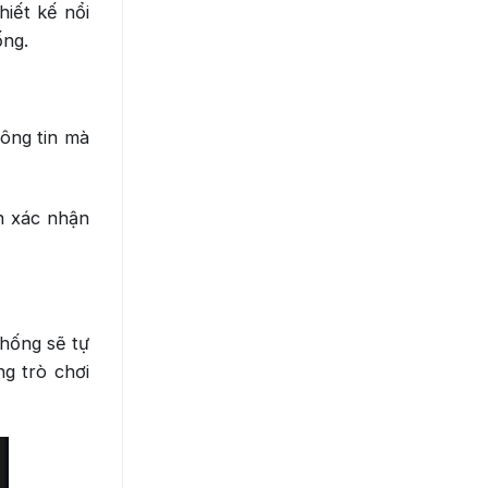
hiết kế nổi
ống.
hông tin mà
ấn xác nhận
thống sẽ tự
g trò chơi