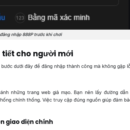
 đăng nhập 888P trước khi chơi
tiết cho người mới
c bước dưới đây để đăng nhập thành công mà không gặp lỗ
 tránh những trang web giả mạo. Bạn nên lấy đường dẫn
hống chính thống. Việc truy cập đúng nguồn giúp đảm bả
n giao diện chính