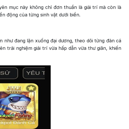
yên mục này không chỉ đơn thuần là giải trí mà còn là
ển động của từng sinh vật dưới biển.
n như đang lặn xuống đại dương, theo dõi từng đàn cá
 trải nghiệm giải trí vừa hấp dẫn vừa thư giãn, khiến