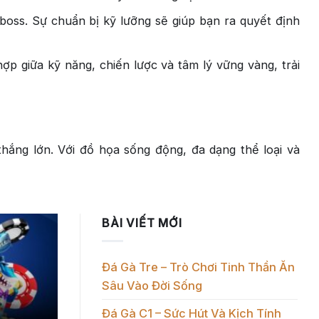
 boss. Sự chuẩn bị kỹ lưỡng sẽ giúp bạn ra quyết định
 hợp giữa kỹ năng, chiến lược và tâm lý vững vàng, trải
 thắng lớn. Với đồ họa sống động, đa dạng thể loại và
BÀI VIẾT MỚI
Đá Gà Tre – Trò Chơi Tinh Thần Ăn
Sâu Vào Đời Sống
Đá Gà C1 – Sức Hút Và Kịch Tính