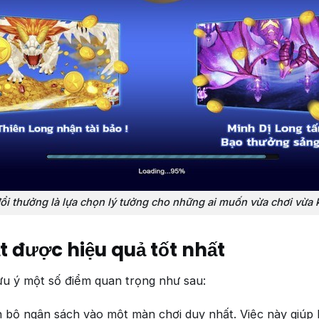
ổi thưởng là lựa chọn lý tưởng cho những ai muốn vừa chơi vừa 
t được hiệu quả tốt nhất
lưu ý một số điểm quan trọng như sau:
bộ ngân sách vào một màn chơi duy nhất. Việc này giúp kiể