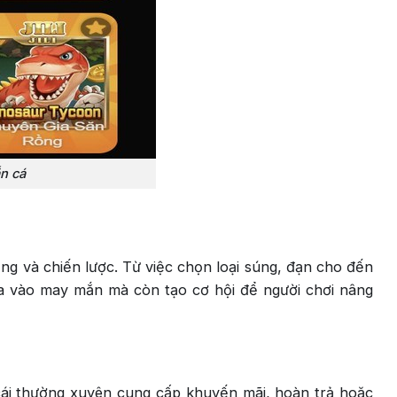
ắn cá
g và chiến lược. Từ việc chọn loại súng, đạn cho đến
ựa vào may mắn mà còn tạo cơ hội để người chơi nâng
 cái thường xuyên cung cấp khuyến mãi, hoàn trả hoặc