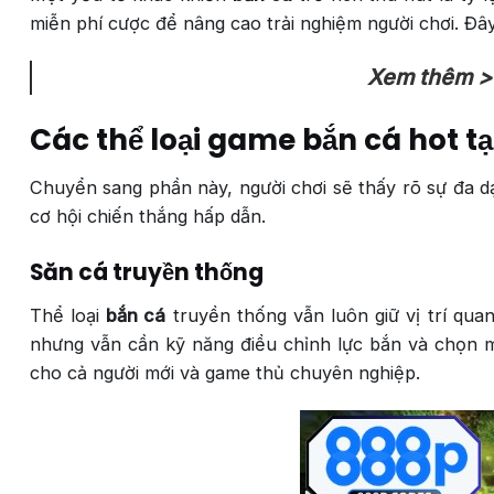
miễn phí cược để nâng cao trải nghiệm người chơi. Đây c
Xem thêm 
Các thể loại game bắn cá hot tạ
Chuyển sang phần này, người chơi sẽ thấy rõ sự đa dạ
cơ hội chiến thắng hấp dẫn.
Săn cá truyền thống
Thể loại
bắn cá
truyền thống vẫn luôn giữ vị trí qua
nhưng vẫn cần kỹ năng điều chỉnh lực bắn và chọn mụ
cho cả người mới và game thủ chuyên nghiệp.