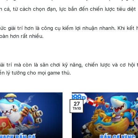
n cá, từ cách chọn đạn, lực bắn đến chiến lược tiêu diệt
thức giải trí hơn là công cụ kiếm lợi nhuận nhanh. Khi kết
toàn hơn rất nhiều.
iải trí mà còn là sân chơi kỹ năng, chiến lược và cơ hội
ến lý tưởng cho mọi game thủ.
27
Th10