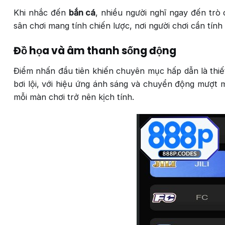
Khi nhắc đến
bắn cá
, nhiều người nghĩ ngay đến trò 
sân chơi mang tính chiến lược, nơi người chơi cần tín
Đồ họa và âm thanh sống động
Điểm nhấn đầu tiên khiến chuyên mục hấp dẫn là thiế
bơi lội, với hiệu ứng ánh sáng và chuyển động mượt m
mỗi màn chơi trở nên kịch tính.