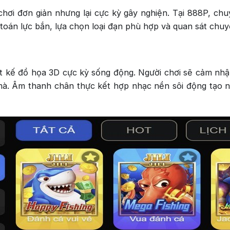
chơi đơn giản nhưng lại cực kỳ gây nghiện. Tại 888P, chu
h toán lực bắn, lựa chọn loại đạn phù hợp và quan sát chuy
t kế đồ họa 3D cực kỳ sống động. Người chơi sẽ cảm nhậ
à. Âm thanh chân thực kết hợp nhạc nền sôi động tạo nên