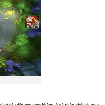
 mình tiêu diệt các boss khổng lồ để nhận phần thưởng