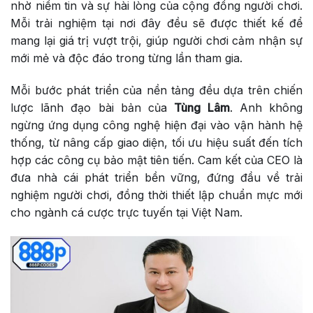
nhờ niềm tin và sự hài lòng của cộng đồng người chơi.
Mỗi trải nghiệm tại nơi đây đều sẽ được thiết kế để
mang lại giá trị vượt trội, giúp người chơi cảm nhận sự
mới mẻ và độc đáo trong từng lần tham gia.
Mỗi bước phát triển của nền tảng đều dựa trên chiến
lược lãnh đạo bài bản của
Tùng Lâm
. Anh không
ngừng ứng dụng công nghệ hiện đại vào vận hành hệ
thống, từ nâng cấp giao diện, tối ưu hiệu suất đến tích
hợp các công cụ bảo mật tiên tiến. Cam kết của CEO là
đưa nhà cái phát triển bền vững, đứng đầu về trải
nghiệm người chơi, đồng thời thiết lập chuẩn mực mới
cho ngành cá cược trực tuyến tại Việt Nam.