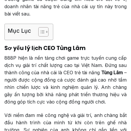
doanh nhân tài năng trẻ của nhà cái uy tín này trong
bài viết sau.
Mục Lục
Sơ yếu lý lịch CEO Tùng Lâm
888P hiện là nền tảng chơi game trực tuyến cung cấp
dịch vụ giải trí chất lượng cao tại Việt Nam. Đứng sau
thành công của nhà cái là CEO trẻ tài năng
Tùng Lâm
–
người được cộng đồng cá cược đánh giá cao nhờ tầm
nhìn chiến lược và kinh nghiệm quản lý. Anh chàng
gây ấn tượng bởi khả năng phát triển thương hiệu và
đóng góp tích cực vào cộng đồng người chơi.
Với niềm đam mê công nghệ và giải trí, anh chàng bắt
đầu hành trình của mình từ khi còn trên ghế nhà
trường. Sự nghiệp của anh không chỉ gắn liền với