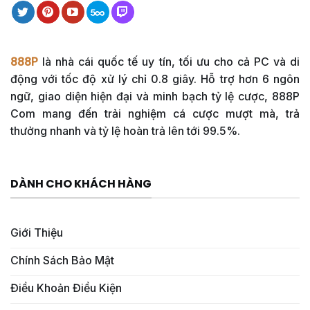
888P
là nhà cái quốc tế uy tín, tối ưu cho cả PC và di
động với tốc độ xử lý chỉ 0.8 giây. Hỗ trợ hơn 6 ngôn
ngữ, giao diện hiện đại và minh bạch tỷ lệ cược, 888P
Com mang đến trải nghiệm cá cược mượt mà, trả
thưởng nhanh và tỷ lệ hoàn trả lên tới 99.5%.
DÀNH CHO KHÁCH HÀNG
Giới Thiệu
Chính Sách Bảo Mật
Điều Khoản Điều Kiện