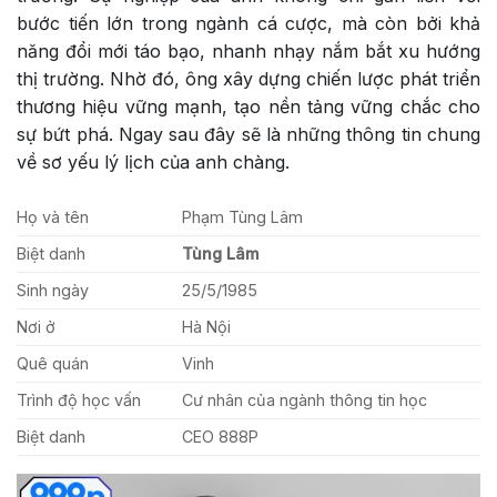
bước tiến lớn trong ngành cá cược, mà còn bởi khả
năng đổi mới táo bạo, nhanh nhạy nắm bắt xu hướng
thị trường. Nhờ đó, ông xây dựng chiến lược phát triển
thương hiệu vững mạnh, tạo nền tảng vững chắc cho
sự bứt phá. Ngay sau đây sẽ là những thông tin chung
về sơ yếu lý lịch của anh chàng.
Họ và tên
Phạm Tùng Lâm
Biệt danh
Tùng Lâm
Sinh ngày
25/5/1985
Nơi ở
Hà Nội
Quê quán
Vinh
Trình độ học vấn
Cư nhân của ngành thông tin học
Biệt danh
CEO 888P