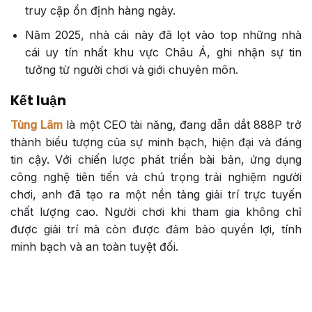
truy cập ổn định hàng ngày.
Năm 2025, nhà cái này đã lọt vào top những nhà
cái uy tín nhất khu vực Châu Á, ghi nhận sự tin
tưởng từ người chơi và giới chuyên môn.
Kết luận
Tùng Lâm
là một CEO tài năng, đang dẫn dắt 888P trở
thành biểu tượng của sự minh bạch, hiện đại và đáng
tin cậy. Với chiến lược phát triển bài bản, ứng dụng
công nghệ tiên tiến và chú trọng trải nghiệm người
chơi, anh đã tạo ra một nền tảng giải trí trực tuyến
chất lượng cao. Người chơi khi tham gia không chỉ
được giải trí mà còn được đảm bảo quyền lợi, tính
minh bạch và an toàn tuyệt đối.