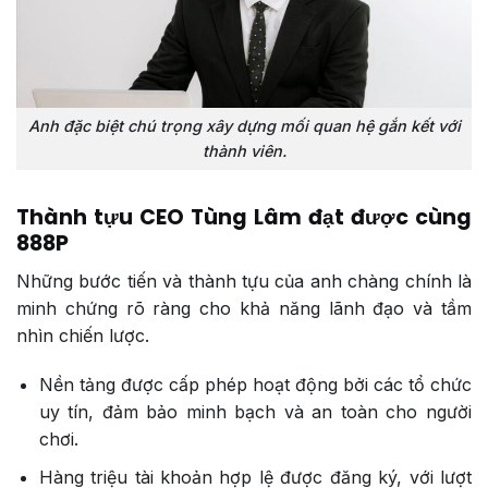
Anh đặc biệt chú trọng xây dựng mối quan hệ gắn kết với
thành viên.
Thành tựu CEO Tùng Lâm đạt được cùng
888P
Những bước tiến và thành tựu của anh chàng chính là
minh chứng rõ ràng cho khả năng lãnh đạo và tầm
nhìn chiến lược.
Nền tảng được cấp phép hoạt động bởi các tổ chức
uy tín, đảm bảo minh bạch và an toàn cho người
chơi.
Hàng triệu tài khoản hợp lệ được đăng ký, với lượt