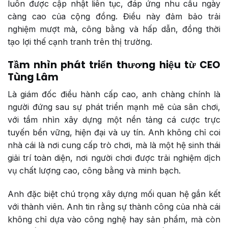
luôn được cập nhật liên tục, đáp ứng nhu cầu ngày
càng cao của cộng đồng. Điều này đảm bảo trải
nghiệm mượt mà, công bằng và hấp dẫn, đồng thời
tạo lợi thế cạnh tranh trên thị trường.
Tầm nhìn phát triển thương hiệu từ CEO
Tùng Lâm
Là giám đốc điều hành cấp cao, anh chàng chính là
người đứng sau sự phát triển mạnh mẽ của sân chơi,
với tầm nhìn xây dựng một nền tảng cá cược trực
tuyến bền vững, hiện đại và uy tín. Anh không chỉ coi
nhà cái là nơi cung cấp trò chơi, mà là một hệ sinh thái
giải trí toàn diện, nơi người chơi được trải nghiệm dịch
vụ chất lượng cao, công bằng và minh bạch.
Anh đặc biệt chú trọng xây dựng mối quan hệ gắn kết
với thành viên. Anh tin rằng sự thành công của nhà cái
không chỉ dựa vào công nghệ hay sản phẩm, mà còn