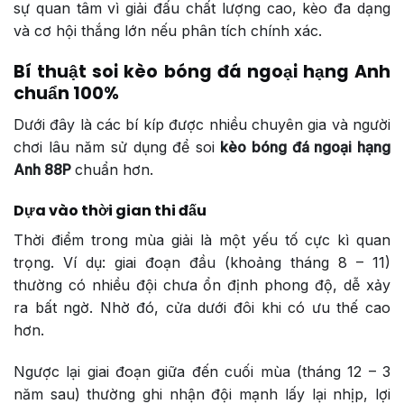
sự quan tâm vì giải đấu chất lượng cao, kèo đa dạng
và cơ hội thắng lớn nếu phân tích chính xác.
Bí thuật soi kèo bóng đá ngoại hạng Anh
chuẩn 100%
Dưới đây là các bí kíp được nhiều chuyên gia và người
chơi lâu năm sử dụng để soi
kèo bóng đá ngoại hạng
Anh 88P
chuẩn hơn.
Dựa vào thời gian thi đấu
Thời điểm trong mùa giải là một yếu tố cực kì quan
trọng. Ví dụ: giai đoạn đầu (khoảng tháng 8 – 11)
thường có nhiều đội chưa ổn định phong độ, dễ xảy
ra bất ngờ. Nhờ đó, cửa dưới đôi khi có ưu thế cao
hơn.
Ngược lại giai đoạn giữa đến cuối mùa (tháng 12 – 3
năm sau) thường ghi nhận đội mạnh lấy lại nhịp, lợi