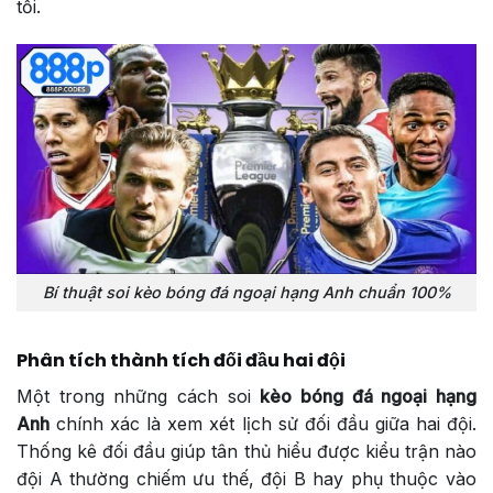
tồi.
Bí thuật soi kèo bóng đá ngoại hạng Anh chuẩn 100%
Phân tích thành tích đối đầu hai đội
Một trong những cách soi
kèo bóng đá ngoại hạng
Anh
chính xác là xem xét lịch sử đối đầu giữa hai đội.
Thống kê đối đầu giúp tân thủ hiểu được kiểu trận nào
đội A thường chiếm ưu thế, đội B hay phụ thuộc vào