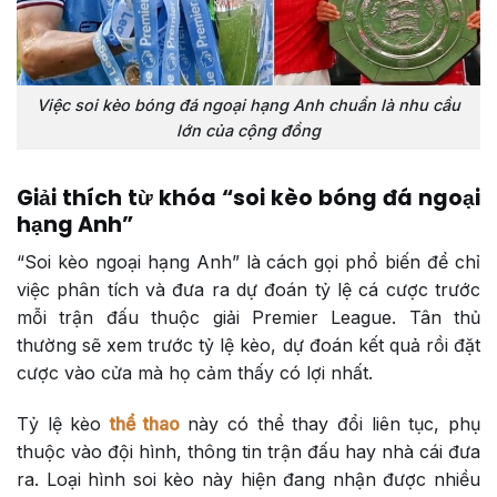
Việc soi kèo bóng đá ngoại hạng Anh chuẩn là nhu cầu
lớn của cộng đồng
Giải thích từ khóa “soi kèo bóng đá ngoại
hạng Anh”
“Soi kèo ngoại hạng Anh” là cách gọi phổ biến để chỉ
việc phân tích và đưa ra dự đoán tỷ lệ cá cược trước
mỗi trận đấu thuộc giải Premier League. Tân thủ
thường sẽ xem trước tỷ lệ kèo, dự đoán kết quả rồi đặt
cược vào cửa mà họ cảm thấy có lợi nhất.
Tỷ lệ kèo
thể thao
này có thể thay đổi liên tục, phụ
thuộc vào đội hình, thông tin trận đấu hay nhà cái đưa
ra. Loại hình soi kèo này hiện đang nhận được nhiều