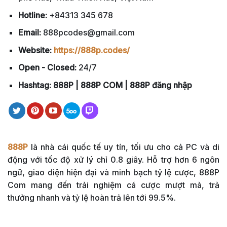
Hotline:
+84313 345 678
Email:
888pcodes@gmail.com
Website:
https://888p.codes/
Open - Closed:
24/7
Hashtag:
888P | 888P COM | 888P đăng nhập
888P
là nhà cái quốc tế uy tín, tối ưu cho cả PC và di
động với tốc độ xử lý chỉ 0.8 giây. Hỗ trợ hơn 6 ngôn
ngữ, giao diện hiện đại và minh bạch tỷ lệ cược, 888P
Com mang đến trải nghiệm cá cược mượt mà, trả
thưởng nhanh và tỷ lệ hoàn trả lên tới 99.5%.