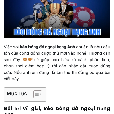
Việc soi
kèo bóng đá ngoại hạng Anh
chuẩn là nhu cầu
lớn của cộng đồng cược thủ mới vào nghề. Hướng dẫn
sau đây
888P
sẽ giúp bạn hiểu rõ cách phân tích,
chọn thời điểm hợp lý rồi cân nhắc đặt cược đúng
cửa. Nếu anh em đang là tân thủ thì đừng bỏ qua bài
viết này.
Mục Lục
Đôi lời về giải, kèo bóng đá ngoại hạng