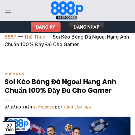
Chuyển
đến
nội
dung
ĐĂNG KÝ
ĐĂNG NHẬP
888P
—
Thể Thao
—
Soi Kèo Bóng Đá Ngoại Hạng Anh
Chuẩn 100% Đầy Đủ Cho Gamer
THỂ THAO
Soi Kèo Bóng Đá Ngoại Hạng Anh
Chuẩn 100% Đầy Đủ Cho Gamer
ĐÃ ĐĂNG TRÊN
27/10/2025
BỞI
TÙNG LÂM CEO
27
Th10